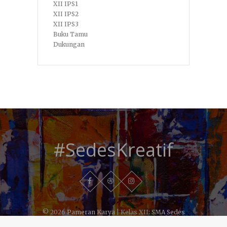
XII IPS1
XII IPS2
XII IPS3
Buku Tamu
Dukungan
#SedesKreatif
© 2026
Pameran Karya
| Kelas XII:
SMA Sedes
Sapientiae Bedono
| Powered By: