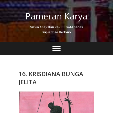
Skip
to
Pameran Karya
content
Siswa Angkatan ke-30 | SMA Sedes
Sapientiae Bedono
16. KRISDIANA BUNGA
JELITA