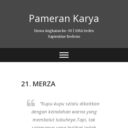
Skip
to
Pameran Karya
content
Siswa Angkatan ke-30 | SMA Sedes
Sapientiae Bedono
21. MERZA
“Kupu-kupu selalu dikaitkan
dengan keindahan warna yang
membalut tubuhnya.Tapi, tak
selamanya yang terlihat indah