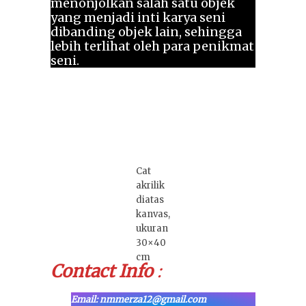
menonjolkan salah satu objek
yang menjadi inti karya seni
dibanding objek lain, sehingga
lebih terlihat oleh para penikmat
seni.
Cat
akrilik
diatas
kanvas,
ukuran
30×40
cm
Contact Info
:
Email: nmmerza12@gmail.com