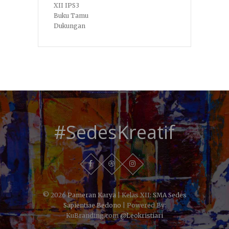
XII IPS3
Buku Tamu
Dukungan
#SedesKreatif
© 2026
Pameran Karya
| Kelas XII:
SMA Sedes
Sapientiae Bedono
| Powered By:
KuBranding.com
@Leokristiari