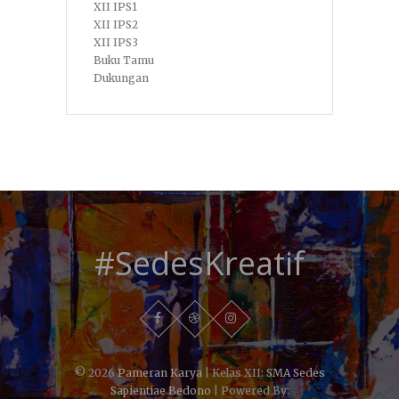
XII IPS1
XII IPS2
XII IPS3
Buku Tamu
Dukungan
#SedesKreatif
© 2026
Pameran Karya
| Kelas XII:
SMA Sedes
Sapientiae Bedono
| Powered By: