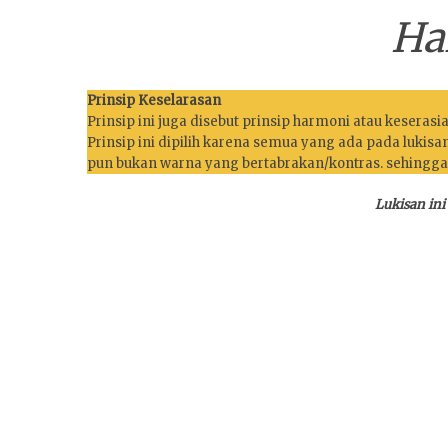
Ha
Prinsip Keselarasan
Prinsip ini juga disebut prinsip harmoni atau keserasia
Prinsip ini dipilih karena semua yang ada pada lukis
pun bukan warna yang bertabrakan/kontras. sehingga
Lukisan ini