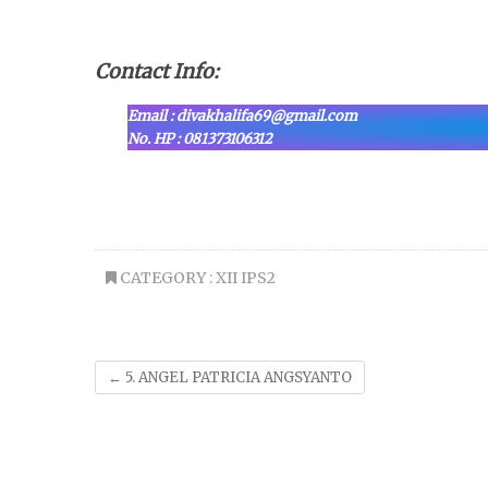
Contact Info:
Email : divakhalifa69@gmail.com
No. HP : 081373106312
CATEGORY :
XII IPS2
←
5. ANGEL PATRICIA ANGSYANTO