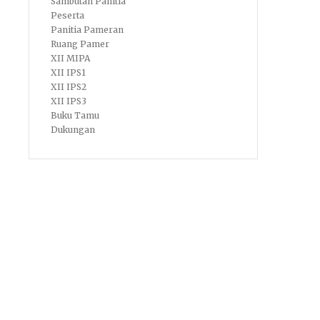
Sambutan Panitia
Peserta
Panitia Pameran
Ruang Pamer
XII MIPA
XII IPS1
XII IPS2
XII IPS3
Buku Tamu
Dukungan