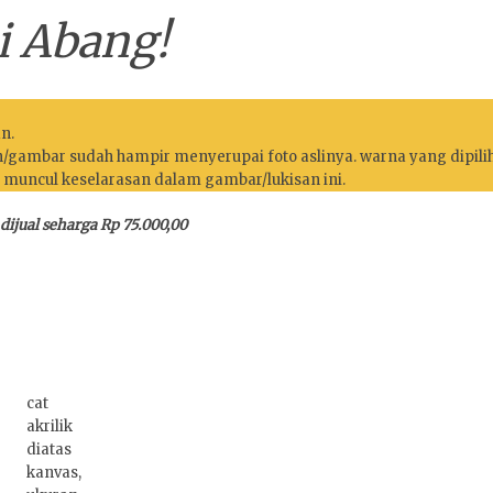
i Abang!
n.
an/gambar sudah hampir menyerupai foto aslinya. warna yang dipili
 muncul keselarasan dalam gambar/lukisan ini.
 dijual seharga Rp 75.000,00
cat
akrilik
diatas
kanvas,