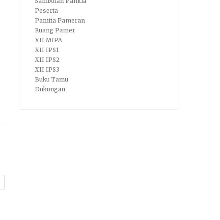
Sambutan Panitia
Peserta
Panitia Pameran
Ruang Pamer
XII MIPA
XII IPS1
XII IPS2
XII IPS3
Buku Tamu
Dukungan